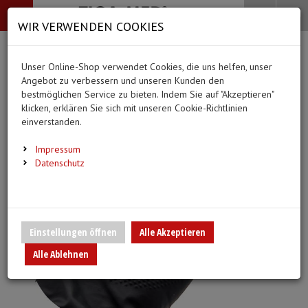
-->
Menü
Search
Waren
Menü schließen
Warenkorb schließen
WIR VERWENDEN COOKIES
Alle Kategorien
Alle Kategorien
Alle Kategorien
Alle Kategorien
Zur Startseite
0 ARTIKEL IM WARENKORB
Unser Online-Shop verwendet Cookies, die uns helfen, unser
BEKLEIDUNG
MEDIZINISCHE HIL
PFLEGE & ALLTAG
DIAGNOSTIK & GE
(20 Ergebnisse)
Ihr Warenkorb ist momentan leer.
Angebot zu verbessern und unseren Kunden den
Bekleidung
Ergebnisse (
)
Ergebnisse)
bestmöglichen Service zu bieten. Indem Sie auf "Akzeptieren"
Fertig
Alle anzeigen
klicken, erklären Sie sich mit unseren Cookie-Richtlinien
Medizinische Hilfsmittel
einverstanden.
Vlieskittel
Alltagshilfen
Blutdruckmessgeräte
Pflege & Alltag
Infusion/Transfusion
Impressum
Handschuhe
Waschhandschuhe
Stethoskope
Datenschutz
Diagnostik & Geräte
Katheterisierung
Mundschutz
Trink- und Einnehmebe
Pulsoximeter
Urinbeutel/Beinbeutel
Überschuhe
Medikation
EKG-Elektroden & Zub
Einstellungen öffnen
Alle Akzeptieren
Sauerstoffartikel
Alle Ablehnen
Esslätzchen
Warm- und Kaltkompre
Schwesternuhren
Spritzen, Kanülen & Z
Hauben
Urinflaschen & Zubeh
Fieberthermometer