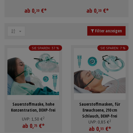
Schürzen
Mundpflege & Mundhy
Anmelden
|
Registrieren
Merkzettel
ab
0,
€
*
ab
0,
€
*
30
30
Ärmelschoner
Unterlagen und Abdec
Filter anzeigen
SIE SPAREN: 37 %
SIE SPAREN: 7 %
Sauerstoffmaske, hohe
Sauerstoffmasken, für
Konzentration, DEHP-frei
Erwachsene, 210 cm
Schlauch, DEHP-frei
2
UVP:
1,
50
€
2
UVP:
0,
85
€
ab
0,
€
*
75
ab
0,
€
*
55