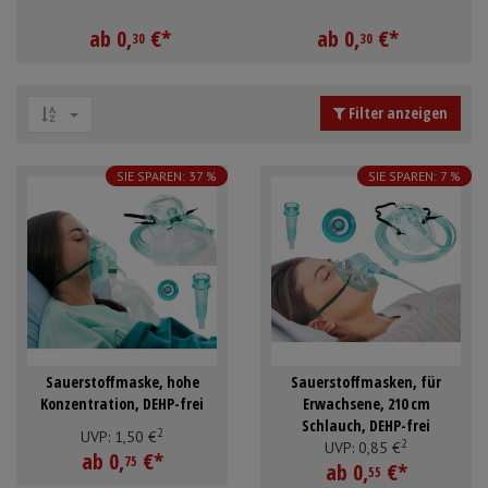
Schürzen
Mundpflege & Mundhy
Anmelden
|
Registrieren
Merkzettel
ab
0,
€
*
ab
0,
€
*
30
30
Ärmelschoner
Unterlagen und Abdec
Filter anzeigen
SIE SPAREN: 37 %
SIE SPAREN: 7 %
Sauerstoffmaske, hohe
Sauerstoffmasken, für
Konzentration, DEHP-frei
Erwachsene, 210 cm
Schlauch, DEHP-frei
2
UVP:
1,
50
€
2
UVP:
0,
85
€
ab
0,
€
*
75
ab
0,
€
*
55