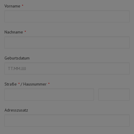
Schürzen
Mundpflege & Mundhy
Vorname
*
Ärmelschoner
Unterlagen und Abdec
Nachname
*
Geburtsdatum
Straße
*
/
Hausnummer
*
Adresszusatz