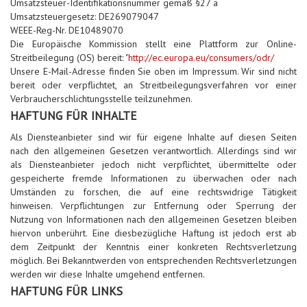
Umsatzsteuer-Identifikationsnummer gemäß §27 a
Schürzen
Mundpflege & Mundhy
Umsatzsteuergesetz: DE269079047
WEEE-Reg-Nr. DE10489070
Ärmelschoner
Unterlagen und Abdec
Die Europäische Kommission stellt eine Plattform zur Online-
Streitbeilegung (OS) bereit: "
http://ec.europa.eu/consumers/odr/
Unsere E-Mail-Adresse finden Sie oben im Impressum.
Wir sind nicht
bereit oder verpflichtet, an Streitbeilegungsverfahren vor einer
Verbraucherschlichtungsstelle teilzunehmen.
HAFTUNG FÜR INHALTE
Als Diensteanbieter sind wir für eigene Inhalte auf diesen Seiten
nach den allgemeinen Gesetzen verantwortlich. Allerdings sind wir
als Diensteanbieter jedoch nicht verpflichtet, übermittelte oder
gespeicherte fremde Informationen zu überwachen oder nach
Umständen zu forschen, die auf eine rechtswidrige Tätigkeit
hinweisen.
Verpflichtungen zur Entfernung oder Sperrung der
Nutzung von Informationen nach den allgemeinen Gesetzen bleiben
hiervon unberührt. Eine diesbezügliche Haftung ist jedoch erst ab
dem Zeitpunkt der Kenntnis einer konkreten Rechtsverletzung
möglich. Bei Bekanntwerden von entsprechenden Rechtsverletzungen
werden wir diese Inhalte umgehend entfernen.
HAFTUNG FÜR LINKS