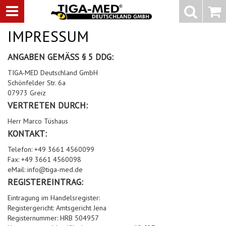
-->
Menü
Search
Waren
Menü schließen
Warenkorb schließen
IMPRESSUM
Alle Kategorien
Alle Kategorien
Alle Kategorien
Alle Kategorien
Zur Startseite
0 ARTIKEL IM WARENKORB
ANGABEN GEMÄSS § 5 DDG:
BEKLEIDUNG
MEDIZINISCHE HIL
PFLEGE & ALLTAG
DIAGNOSTIK & GE
Ihr Warenkorb ist momentan leer.
(20 Er
Bekleidung
Ergebnisse (
)
Ergebnisse)
Fertig
TIGA-MED Deutschland GmbH
Schönfelder Str. 6a
Medizinische Hilfsmittel
07973 Greiz
Vlieskittel
Alltagshilfen
Blutdruckmessgeräte
VERTRETEN DURCH:
Pflege & Alltag
Infusion/Transfusion
Handschuhe
Waschhandschuhe
Stethoskope
Herr Marco Tüshaus
Diagnostik & Geräte
Katheterisierung
KONTAKT:
Mundschutz
Trink- und Einnehmebe
Pulsoximeter
Telefon: +49 3661 4560099
Urinbeutel/Beinbeutel
Fax: +49 3661 4560098
Anmelden
|
Registrieren
Merkzettel
Überschuhe
Medikation
EKG-Elektroden & Zub
eMail: info@tiga-med.de
Sauerstoffartikel
REGISTEREINTRAG:
Esslätzchen
Warm- und Kaltkompre
Schwesternuhren
Eintragung im Handelsregister:
Spritzen, Kanülen & Z
Registergericht: Amtsgericht Jena
Hauben
Urinflaschen & Zubeh
Fieberthermometer
Registernummer: HRB 504957