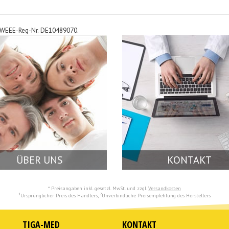
rt: WEEE-Reg-Nr. DE10489070.
ÜBER UNS
KONTAKT
* Preisangaben inkl. gesetzl. MwSt. und zzgl.
Versandkosten
1
2
Ursprünglicher Preis des Händlers,
Unverbindliche Preisempfehlung des Herstellers
TIGA-MED
KONTAKT