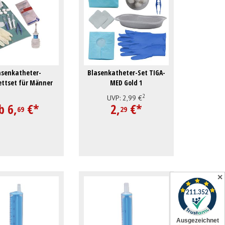
asenkatheter-
Blasenkatheter-Set TIGA-
ttset für Männer
MED Gold 1
2
UVP:
2,
99
€
b
6,
€
*
2,
€
*
69
29
✕