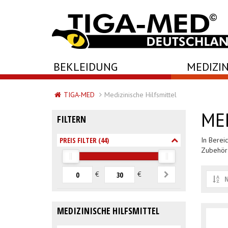
-->
BEKLEIDUNG
MEDIZIN
TIGA-MED
Medizinische Hilfsmittel
ME
FILTERN
PREIS FILTER (
44
)
In Berei
Zubehör 
€
€
N
MEDIZINISCHE HILFSMITTEL