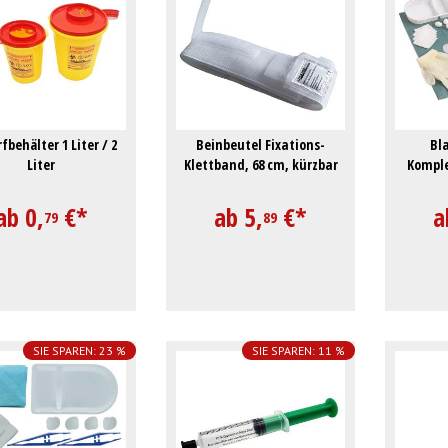
fbehälter 1 Liter / 2
Beinbeutel Fixations-
Bl
Liter
Klettband, 68 cm, kürzbar
Komple
ab
0,
€
*
ab
5,
€
*
a
79
89
SIE SPAREN: 23 %
SIE SPAREN: 11 %