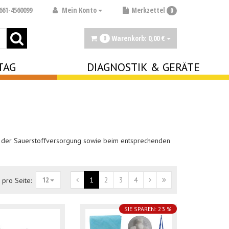
Mein Konto
661-4560099
Merkzettel
0
Warenkorb:
0,
00
€
0
TAG
DIAGNOSTIK & GERÄTE
und der Sauerstoffversorgung sowie beim entsprechenden
12
1
2
3
4
l pro Seite:
SIE SPAREN: 23 %