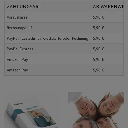
Schürzen
Mundpflege & Mundhy
ZAHLUNGSART
AB WARENWE
Ärmelschoner
Unterlagen und Abdec
Vorauskasse
5,
90
€
Rechnungskauf
5,
90
€
PayPal - Lastschrift / Kreditkarte oder Rechnung
5,
90
€
PayPal Express
5,
90
€
Amazon Pay
5,
90
€
Amazon Pay
5,
90
€