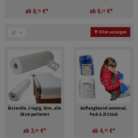
Mundpflege & Mundhygiene
Schürzen
ab
0,
€
*
ab
0,
€
*
75
27
Unterlagen und Abdeckungen
Ärmelschoner
Filter anzeigen
Anmelden
|
Registrieren
Merkzettel
Ärzterolle, 2-lagig, 50 m, alle
Auffangbeutel universal,
38 cm perforiert
Pack à 25 Stück
ab
3,
€
*
ab
4,
€
*
65
79