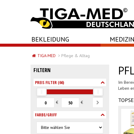
-->
BEKLEIDUNG
MEDIZIN
TIGA-MED
Pflege & Alltag
PF
FILTERN
PREIS FILTER (
66
)
Im Berei
Leben er
TOPSE
€
€
FARBE/GRIFF