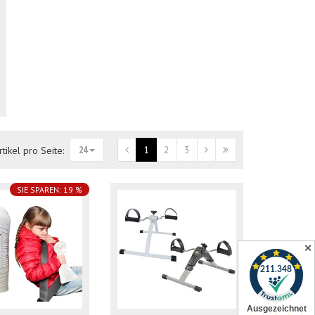
24
1
2
3
rtikel pro Seite:
SIE SPAREN: 19 %
✕