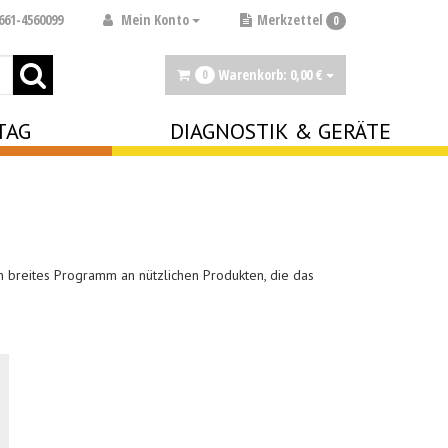
Mein Konto
661-4560099
Merkzettel
0
Warenkorb:
0,
00
€
0
TAG
DIAGNOSTIK & GERÄTE
in breites Programm an nützlichen Produkten, die das