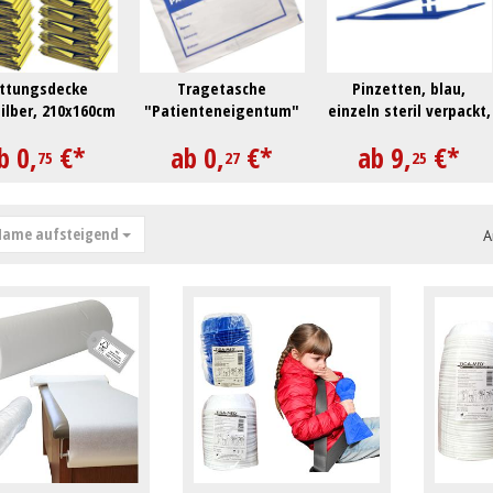
ttungsdecke
Tragetasche
Pinzetten, blau,
ilber, 210x160cm
"Patienteneigentum"
einzeln steril verpackt,
Pack à 100 Stück
b
0,
€
*
ab
0,
€
*
ab
9,
€
*
75
27
25
ame aufsteigend
A