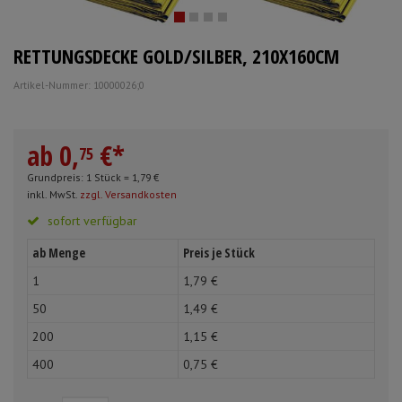
Schürzen
Mundpflege & Mundhy
Anmelden
|
Registrieren
Merkzettel
RETTUNGSDECKE GOLD/SILBER, 210X160CM
Ärmelschoner
Unterlagen und Abdec
Artikel-Nummer: 10000026;0
ab
0,
€
*
75
Grundpreis: 1 Stück =
1,
79
€
inkl. MwSt.
zzgl. Versandkosten
sofort verfügbar
ab Menge
Preis je Stück
1
1,
79
€
50
1,
49
€
200
1,
15
€
400
0,
75
€