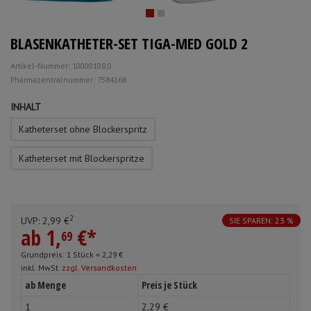
Schürzen
Mundpflege & Mundhy
Anmelden
|
Registrieren
Merkzettel
BLASENKATHETER-SET TIGA-MED GOLD 2
Ärmelschoner
Unterlagen und Abdec
Artikel-Nummer: 10000108;0
Pharmazentralnummer: 7584168
INHALT
Katheterset ohne Blockerspritz
Katheterset mit Blockerspritze
2
UVP:
2,
99
€
SIE SPAREN: 23 %
ab
1,
€
*
69
Grundpreis: 1 Stück =
2,
29
€
inkl. MwSt.
zzgl. Versandkosten
ab Menge
Preis je Stück
1
2,
29
€