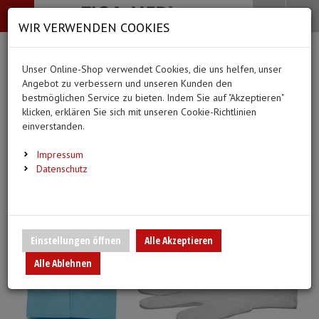
-->
Menü
Search
Waren
Menü schließen
Warenkorb schließen
WIR VERWENDEN COOKIES
Alle Kategorien
Alle Kategorien
Alle Kategorien
Alle Kategorien
Zur Startseite
0 ARTIKEL IM WARENKORB
Unser Online-Shop verwendet Cookies, die uns helfen, unser
MEDIZINISCHE HILFSMITTEL
BEKLEIDUNG
PFLEGE & ALLTAG
DIAGNOSTIK & GE
Ihr Warenkorb ist momentan leer.
(44
(20 Er
Angebot zu verbessern und unseren Kunden den
Bekleidung
Ergebnisse (
)
Ergebnisse)
bestmöglichen Service zu bieten. Indem Sie auf "Akzeptieren"
Fertig
klicken, erklären Sie sich mit unseren Cookie-Richtlinien
Medizinische Hilfsmittel
Alle anzeigen
einverstanden.
Vlieskittel
Alltagshilfen
Blutdruckmessgeräte
Pflege & Alltag
Infusion/Transfusion
Impressum
Handschuhe
Waschhandschuhe
Stethoskope
Datenschutz
Diagnostik & Geräte
Katheterisierung
Mundschutz
Trink- und Einnehmebe
Pulsoximeter
Urinbeutel/Beinbeutel
Überschuhe
Medikation
EKG-Elektroden & Zub
Einstellungen öffnen
Alle Akzeptieren
Sauerstoffartikel
Alle Ablehnen
Esslätzchen
Warm- und Kaltkompre
Schwesternuhren
Spritzen, Kanülen & Zubehör
Hauben
Urinflaschen & Zubeh
Fieberthermometer