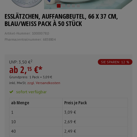
Schürzen
Mundpflege & Mundhy
ESSLÄTZCHEN, AUFFANGBEUTEL, 66 X 37 CM,
Ärmelschoner
Unterlagen und Abdec
BLAU/WEISS PACK À 50 STÜCK
Artikel-Nummer: 10000078;0
Pharmazentralnummer: 6838804
Anmelden
|
Registrieren
Merkzettel
2
UVP:
3,
50
€
SIE SPAREN: 12 %
ab
2,
€
*
15
Grundpreis: 1 Pack =
3,
09
€
inkl. MwSt.
zzgl. Versandkosten
sofort verfügbar
ab Menge
Preis je Pack
1
3,
09
€
10
2,
69
€
40
2,
49
€