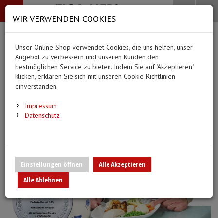
-->
Menü
Search
Waren
Menü schließen
Warenkorb schließen
WIR VERWENDEN COOKIES
Alle Kategorien
Alle Kategorien
Alle Kategorien
Alle Kategorien
Zur Startseite
0 ARTIKEL IM WARENKORB
Unser Online-Shop verwendet Cookies, die uns helfen, unser
BEKLEIDUNG
MEDIZINISCHE HIL
PFLEGE & ALLTAG
DIAGNOSTIK & GE
(20 Ergebnisse)
Ihr Warenkorb ist momentan leer.
Angebot zu verbessern und unseren Kunden den
Bekleidung
Ergebnisse (
)
Ergebnisse)
bestmöglichen Service zu bieten. Indem Sie auf "Akzeptieren"
Fertig
Alle anzeigen
klicken, erklären Sie sich mit unseren Cookie-Richtlinien
Medizinische Hilfsmittel
einverstanden.
Vlieskittel
Alltagshilfen
Blutdruckmessgeräte
Pflege & Alltag
Infusion/Transfusion
Impressum
Handschuhe
Waschhandschuhe
Stethoskope
Datenschutz
Diagnostik & Geräte
Katheterisierung
Mundschutz
Trink- und Einnehmebe
Pulsoximeter
Urinbeutel/Beinbeutel
Überschuhe
Medikation
EKG-Elektroden & Zub
Einstellungen öffnen
Alle Akzeptieren
Sauerstoffartikel
Alle Ablehnen
Esslätzchen
Warm- und Kaltkompre
Schwesternuhren
Spritzen, Kanülen & Z
Hauben
Urinflaschen & Zubeh
Fieberthermometer