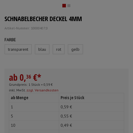
Mundpflege & Mundhygiene
Schürzen
SCHNABELBECHER DECKEL 4MM
Unterlagen und Abdeckungen
Ärmelschoner
Artikel-Nummer: 10000407;0
Anmelden
|
Registrieren
Merkzettel
FARBE
transparent
blau
rot
gelb
ab
0,
€
*
36
Grundpreis: 1 Stück =
0,
59
€
inkl. MwSt.
zzgl. Versandkosten
ab Menge
Preis je Stück
1
0,
59
€
5
0,
55
€
10
0,
49
€