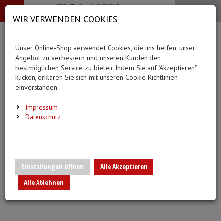
-->
Menü
Search
Waren
Menü schließen
Warenkorb schließen
WIR VERWENDEN COOKIES
Alle Kategorien
Alle Kategorien
Alle Kategorien
Alle Kategorien
Zur Startseite
0 ARTIKEL IM WARENKORB
Unser Online-Shop verwendet Cookies, die uns helfen, unser
PFLEGE & ALLTAG
BEKLEIDUNG
MEDIZINISCHE HIL
DIAGNOSTIK & GE
(66 Ergebnisse)
Ihr Warenkorb ist momentan leer.
(20 Er
Angebot zu verbessern und unseren Kunden den
Bekleidung
Ergebnisse (
)
Ergebnisse)
bestmöglichen Service zu bieten. Indem Sie auf "Akzeptieren"
Fertig
Alle anzeigen
klicken, erklären Sie sich mit unseren Cookie-Richtlinien
Medizinische Hilfsmittel
einverstanden.
Alltagshilfen
Vlieskittel
Blutdruckmessgeräte
Pflege & Alltag
Infusion/Transfusion
Impressum
Waschhandschuhe
Handschuhe
Stethoskope
Datenschutz
Diagnostik & Geräte
Katheterisierung
Trink- und Einnehmebecher
Mundschutz
Pulsoximeter
Urinbeutel/Beinbeutel
Medikation
Überschuhe
EKG-Elektroden & Zub
Einstellungen öffnen
Alle Akzeptieren
Sauerstoffartikel
Alle Ablehnen
Warm- und Kaltkompressen
Esslätzchen
Schwesternuhren
Spritzen, Kanülen & Z
Urinflaschen & Zubehör
Hauben
Fieberthermometer