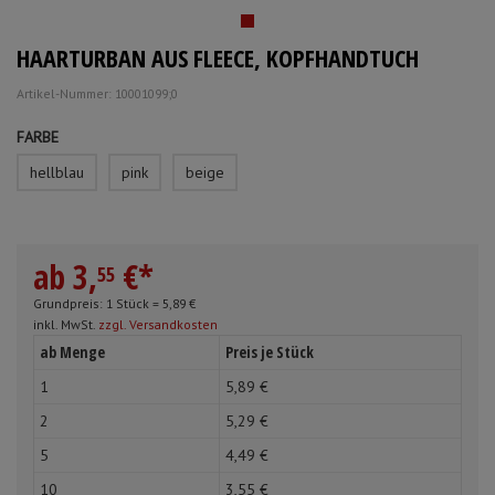
Mundpflege & Mundhygiene
Schürzen
HAARTURBAN AUS FLEECE, KOPFHANDTUCH
Unterlagen und Abdeckungen
Ärmelschoner
Artikel-Nummer: 10001099;0
FARBE
Anmelden
|
Registrieren
Merkzettel
hellblau
pink
beige
ab
3,
€
*
55
Grundpreis: 1 Stück =
5,
89
€
inkl. MwSt.
zzgl. Versandkosten
ab Menge
Preis je Stück
1
5,
89
€
2
5,
29
€
5
4,
49
€
10
3,
55
€