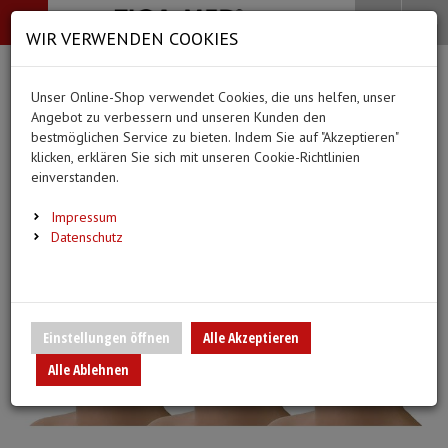
-->
Menü
Search
Waren
Menü schließen
Warenkorb schließen
WIR VERWENDEN COOKIES
Alle Kategorien
Alle Kategorien
Alle Kategorien
Alle Kategorien
Zur Startseite
0 ARTIKEL IM WARENKORB
Unser Online-Shop verwendet Cookies, die uns helfen, unser
PFLEGE & ALLTAG
BEKLEIDUNG
MEDIZINISCHE HIL
DIAGNOSTIK & GE
(66 Ergebnisse)
Ihr Warenkorb ist momentan leer.
(20 Er
Angebot zu verbessern und unseren Kunden den
Bekleidung
Ergebnisse (
)
Ergebnisse)
bestmöglichen Service zu bieten. Indem Sie auf "Akzeptieren"
Fertig
Alle anzeigen
klicken, erklären Sie sich mit unseren Cookie-Richtlinien
Medizinische Hilfsmittel
einverstanden.
Alltagshilfen
Vlieskittel
Blutdruckmessgeräte
Pflege & Alltag
Infusion/Transfusion
Impressum
Waschhandschuhe
Handschuhe
Stethoskope
Datenschutz
Diagnostik & Geräte
Katheterisierung
Trink- und Einnehmebecher
Mundschutz
Pulsoximeter
Urinbeutel/Beinbeutel
Medikation
Überschuhe
EKG-Elektroden & Zub
Einstellungen öffnen
Alle Akzeptieren
Sauerstoffartikel
Alle Ablehnen
Warm- und Kaltkompressen
Esslätzchen
Schwesternuhren
Spritzen, Kanülen & Z
Urinflaschen & Zubehör
Hauben
Fieberthermometer