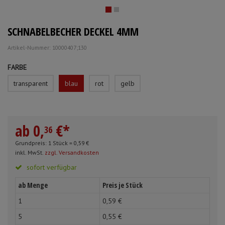
Mundpflege & Mundhygiene
Schürzen
SCHNABELBECHER DECKEL 4MM
Unterlagen und Abdeckungen
Ärmelschoner
Artikel-Nummer: 10000407;130
Anmelden
|
Registrieren
Merkzettel
FARBE
transparent
blau
rot
gelb
ab
0,
€
*
36
Grundpreis: 1 Stück =
0,
59
€
inkl. MwSt.
zzgl. Versandkosten
sofort verfügbar
ab Menge
Preis je Stück
1
0,
59
€
5
0,
55
€