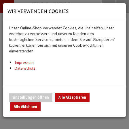
-->
Menü
Search
Waren
Menü schließen
Warenkorb schließen
WIR VERWENDEN COOKIES
Alle Kategorien
Alle Kategorien
Alle Kategorien
Alle Kategorien
Zur Startseite
0 ARTIKEL IM WARENKORB
Unser Online-Shop verwendet Cookies, die uns helfen, unser
PFLEGE & ALLTAG
BEKLEIDUNG
MEDIZINISCHE HIL
DIAGNOSTIK & GE
(66 Ergebnisse)
Ihr Warenkorb ist momentan leer.
(20 Er
Angebot zu verbessern und unseren Kunden den
Bekleidung
Ergebnisse (
)
Ergebnisse)
bestmöglichen Service zu bieten. Indem Sie auf "Akzeptieren"
Fertig
Alle anzeigen
klicken, erklären Sie sich mit unseren Cookie-Richtlinien
Medizinische Hilfsmittel
einverstanden.
Alltagshilfen
Vlieskittel
Blutdruckmessgeräte
Pflege & Alltag
Infusion/Transfusion
Impressum
Waschhandschuhe
Handschuhe
Stethoskope
Datenschutz
Diagnostik & Geräte
Katheterisierung
Trink- und Einnehmebecher
Mundschutz
Pulsoximeter
Urinbeutel/Beinbeutel
Medikation
Überschuhe
EKG-Elektroden & Zub
Einstellungen öffnen
Alle Akzeptieren
Sauerstoffartikel
Alle Ablehnen
Warm- und Kaltkompressen
Esslätzchen
Schwesternuhren
Spritzen, Kanülen & Z
Urinflaschen & Zubehör
Hauben
Fieberthermometer