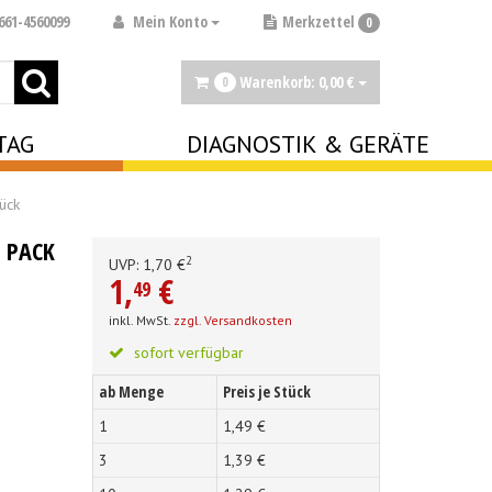
Mein Konto
661-4560099
Merkzettel
0
Warenkorb:
0,
00
€
0
TAG
DIAGNOSTIK & GERÄTE
ück
PACK À
2
UVP:
1,
70
€
1,
€
49
inkl. MwSt.
zzgl. Versandkosten
sofort verfügbar
ab Menge
Preis je Stück
1
1,
49
€
3
1,
39
€