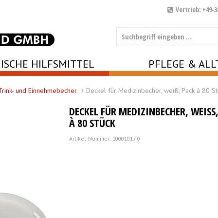
Vertrieb: +49-3
ISCHE HILFSMITTEL
PFLEGE & ALL
Trink- und Einnehmebecher
Deckel für Medizinbecher, weiß, Pack à 80 St
DECKEL FÜR MEDIZINBECHER, WEISS, 
80 STÜCK
Artikel-Nummer: 10001017;0