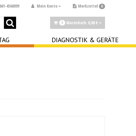
Mein Konto
661-4560099
Merkzettel
0
Warenkorb:
0,
00
€
0
TAG
DIAGNOSTIK & GERÄTE