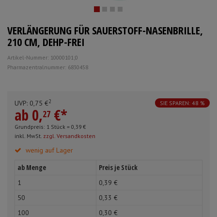
Schürzen
Mundpflege & Mundhy
Anmelden
|
Registrieren
Merkzettel
VERLÄNGERUNG FÜR SAUERSTOFF-NASENBRILLE,
Ärmelschoner
Unterlagen und Abdec
210 CM, DEHP-FREI
Artikel-Nummer: 10000101;0
Pharmazentralnummer: 6830458
2
UVP:
0,
75
€
SIE SPAREN: 48 %
ab
0,
€
*
27
Grundpreis: 1 Stück =
0,
39
€
inkl. MwSt.
zzgl. Versandkosten
wenig auf Lager
ab Menge
Preis je Stück
1
0,
39
€
50
0,
33
€
100
0,
30
€