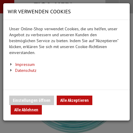
-->
Menü
Search
Waren
Menü schließen
Warenkorb schließen
WIR VERWENDEN COOKIES
Alle Kategorien
Alle Kategorien
Alle Kategorien
Alle Kategorien
Zur Startseite
0 ARTIKEL IM WARENKORB
Unser Online-Shop verwendet Cookies, die uns helfen, unser
MEDIZINISCHE HILFSMITTEL
BEKLEIDUNG
PFLEGE & ALLTAG
DIAGNOSTIK & GE
Ihr Warenkorb ist momentan leer.
(44
(20 Er
Angebot zu verbessern und unseren Kunden den
Bekleidung
Ergebnisse (
)
Ergebnisse)
bestmöglichen Service zu bieten. Indem Sie auf "Akzeptieren"
Fertig
klicken, erklären Sie sich mit unseren Cookie-Richtlinien
Medizinische Hilfsmittel
Alle anzeigen
einverstanden.
Vlieskittel
Alltagshilfen
Blutdruckmessgeräte
Pflege & Alltag
Infusion/Transfusion
Impressum
Handschuhe
Waschhandschuhe
Stethoskope
Datenschutz
Diagnostik & Geräte
Katheterisierung
Mundschutz
Trink- und Einnehmebe
Pulsoximeter
Urinbeutel/Beinbeutel
Überschuhe
Medikation
EKG-Elektroden & Zub
Einstellungen öffnen
Alle Akzeptieren
Sauerstoffartikel
Alle Ablehnen
Esslätzchen
Warm- und Kaltkompre
Schwesternuhren
Spritzen, Kanülen & Zubehör
Hauben
Urinflaschen & Zubeh
Fieberthermometer