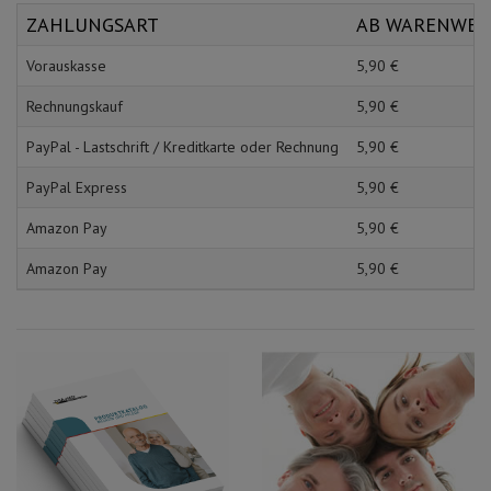
Schürzen
Mundpflege & Mundhy
ZAHLUNGSART
AB WARENWE
Ärmelschoner
Unterlagen und Abdec
Vorauskasse
5,
90
€
Rechnungskauf
5,
90
€
PayPal - Lastschrift / Kreditkarte oder Rechnung
5,
90
€
PayPal Express
5,
90
€
Amazon Pay
5,
90
€
Amazon Pay
5,
90
€