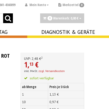
Mein Konto
661-4560099
Merkzettel
0
Warenkorb:
0,
00
€
0
TAG
DIAGNOSTIK & GERÄTE
 ROT
2
UVP:
2,
48
€
1,
€
13
inkl. MwSt.
zzgl. Versandkosten
sofort verfügbar
ab Menge
Preis je Stück
1
1,
13
€
10
0,
97
€