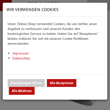
-->
Menü
Search
Waren
Menü schließen
Warenkorb schließen
WIR VERWENDEN COOKIES
Alle Kategorien
Alle Kategorien
Alle Kategorien
Alle Kategorien
Zur Startseite
0 ARTIKEL IM WARENKORB
Unser Online-Shop verwendet Cookies, die uns helfen, unser
MEDIZINISCHE HILFSMITTEL
BEKLEIDUNG
PFLEGE & ALLTAG
DIAGNOSTIK & GE
Ihr Warenkorb ist momentan leer.
(44
(20 Er
Angebot zu verbessern und unseren Kunden den
Bekleidung
Ergebnisse (
)
Ergebnisse)
bestmöglichen Service zu bieten. Indem Sie auf "Akzeptieren"
Fertig
klicken, erklären Sie sich mit unseren Cookie-Richtlinien
Medizinische Hilfsmittel
Alle anzeigen
einverstanden.
Vlieskittel
Alltagshilfen
Blutdruckmessgeräte
Pflege & Alltag
Infusion/Transfusion
Impressum
Handschuhe
Waschhandschuhe
Stethoskope
Datenschutz
Diagnostik & Geräte
Katheterisierung
Mundschutz
Trink- und Einnehmebe
Pulsoximeter
Urinbeutel/Beinbeutel
Überschuhe
Medikation
EKG-Elektroden & Zub
Einstellungen öffnen
Alle Akzeptieren
Sauerstoffartikel
Alle Ablehnen
Esslätzchen
Warm- und Kaltkompre
Schwesternuhren
Spritzen, Kanülen & Zubehör
Hauben
Urinflaschen & Zubeh
Fieberthermometer