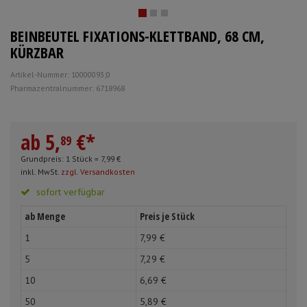
Schürzen
Mundpflege & Mundhy
Anmelden
|
Registrieren
Merkzettel
BEINBEUTEL FIXATIONS-KLETTBAND, 68 CM,
Ärmelschoner
Unterlagen und Abdec
KÜRZBAR
Artikel-Nummer: 10000093;0
Pharmazentralnummer: 6718968
ab
5,
€
*
89
Grundpreis: 1 Stück =
7,
99
€
inkl. MwSt.
zzgl. Versandkosten
sofort verfügbar
ab Menge
Preis je Stück
1
7,
99
€
5
7,
29
€
10
6,
69
€
50
5,
89
€