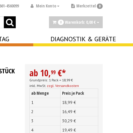
Mein Konto
661-4560099
Merkzettel
0
Warenkorb:
0,
00
€
0
TAG
DIAGNOSTIK & GERÄTE
STÜCK
ab
10,
€
*
99
Grundpreis: 1 Pack =
18,
99
€
inkl. MwSt.
zzgl. Versandkosten
ab Menge
Preis je Pack
1
18,
99
€
2
16,
49
€
3
30,
29
€
4
19,
49
€