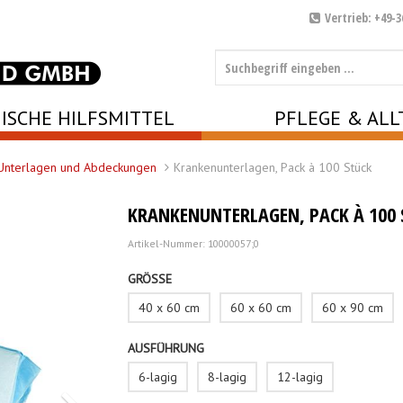
Vertrieb: +49-3
ISCHE HILFSMITTEL
PFLEGE & ALL
Unterlagen und Abdeckungen
Krankenunterlagen, Pack à 100 Stück
KRANKENUNTERLAGEN, PACK À 100 
Artikel-Nummer: 10000057;0
GRÖSSE
40 x 60 cm
60 x 60 cm
60 x 90 cm
AUSFÜHRUNG
6-lagig
8-lagig
12-lagig