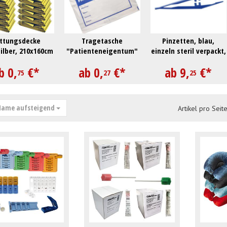
ttungsdecke
Tragetasche
Pinzetten, blau,
ilber, 210x160cm
"Patienteneigentum"
einzeln steril verpackt,
Pack à 100 Stück
b
0,
€
*
ab
0,
€
*
ab
9,
€
*
75
27
25
ame aufsteigend
Artikel pro Seite