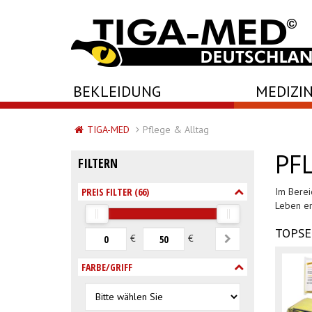
-->
BEKLEIDUNG
MEDIZIN
TIGA-MED
Pflege & Alltag
PF
FILTERN
PREIS FILTER (
66
)
Im Berei
Leben er
TOPSE
€
€
FARBE/GRIFF