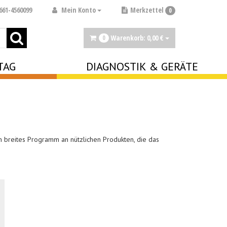
Mein Konto
661-4560099
Merkzettel
0
Warenkorb:
0,
00
€
0
TAG
DIAGNOSTIK & GERÄTE
in breites Programm an nützlichen Produkten, die das