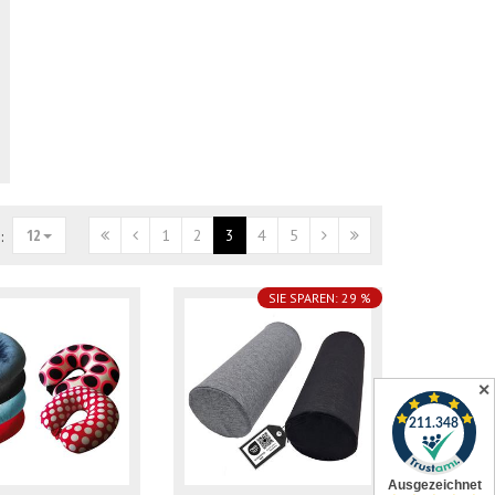
12
1
2
3
4
5
:
SIE SPAREN: 29 %
✕