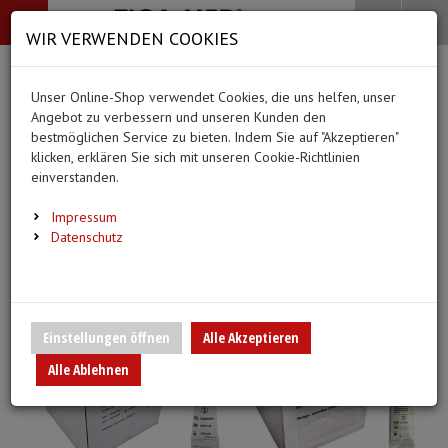
-->
Menü
Search
Waren
Menü schließen
Warenkorb schließen
WIR VERWENDEN COOKIES
Alle Kategorien
Alle Kategorien
Alle Kategorien
Alle Kategorien
Zur Startseite
0 ARTIKEL IM WARENKORB
Unser Online-Shop verwendet Cookies, die uns helfen, unser
PFLEGE & ALLTAG
BEKLEIDUNG
MEDIZINISCHE HIL
DIAGNOSTIK & GE
(66 Ergebnisse)
Ihr Warenkorb ist momentan leer.
(20 Er
Angebot zu verbessern und unseren Kunden den
Bekleidung
Ergebnisse (
)
Ergebnisse)
bestmöglichen Service zu bieten. Indem Sie auf "Akzeptieren"
Fertig
Alle anzeigen
klicken, erklären Sie sich mit unseren Cookie-Richtlinien
Medizinische Hilfsmittel
einverstanden.
Alltagshilfen
Vlieskittel
Blutdruckmessgeräte
Pflege & Alltag
Infusion/Transfusion
Impressum
Waschhandschuhe
Handschuhe
Stethoskope
Datenschutz
Diagnostik & Geräte
Katheterisierung
Trink- und Einnehmebecher
Mundschutz
Pulsoximeter
Urinbeutel/Beinbeutel
Medikation
Überschuhe
EKG-Elektroden & Zub
Einstellungen öffnen
Alle Akzeptieren
Sauerstoffartikel
Alle Ablehnen
Warm- und Kaltkompressen
Esslätzchen
Schwesternuhren
Spritzen, Kanülen & Z
Urinflaschen & Zubehör
Hauben
Fieberthermometer