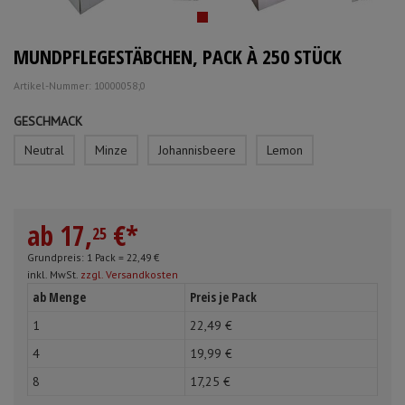
Mundpflege & Mundhygiene
Schürzen
MUNDPFLEGESTÄBCHEN, PACK À 250 STÜCK
Unterlagen und Abdeckungen
Ärmelschoner
Artikel-Nummer: 10000058;0
Anmelden
|
Registrieren
Merkzettel
GESCHMACK
Neutral
Minze
Johannisbeere
Lemon
ab
17,
€
*
25
Grundpreis: 1 Pack =
22,
49
€
inkl. MwSt.
zzgl. Versandkosten
ab Menge
Preis je Pack
1
22,
49
€
4
19,
99
€
8
17,
25
€