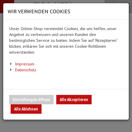
-->
Menü
Search
Waren
Menü schließen
Warenkorb schließen
WIR VERWENDEN COOKIES
Alle Kategorien
Alle Kategorien
Alle Kategorien
Alle Kategorien
Zur Startseite
0 ARTIKEL IM WARENKORB
Unser Online-Shop verwendet Cookies, die uns helfen, unser
MEDIZINISCHE HILFSMITTEL
BEKLEIDUNG
PFLEGE & ALLTAG
DIAGNOSTIK & GE
Ihr Warenkorb ist momentan leer.
(44
(20 Er
Angebot zu verbessern und unseren Kunden den
Bekleidung
Ergebnisse (
)
Ergebnisse)
bestmöglichen Service zu bieten. Indem Sie auf "Akzeptieren"
Fertig
klicken, erklären Sie sich mit unseren Cookie-Richtlinien
Medizinische Hilfsmittel
Alle anzeigen
einverstanden.
Vlieskittel
Alltagshilfen
Blutdruckmessgeräte
Pflege & Alltag
Infusion/Transfusion
Impressum
Handschuhe
Waschhandschuhe
Stethoskope
Datenschutz
Diagnostik & Geräte
Katheterisierung
Mundschutz
Trink- und Einnehmebe
Pulsoximeter
Urinbeutel/Beinbeutel
Überschuhe
Medikation
EKG-Elektroden & Zub
Einstellungen öffnen
Alle Akzeptieren
Sauerstoffartikel
Alle Ablehnen
Esslätzchen
Warm- und Kaltkompre
Schwesternuhren
Spritzen, Kanülen & Zubehör
Hauben
Urinflaschen & Zubeh
Fieberthermometer