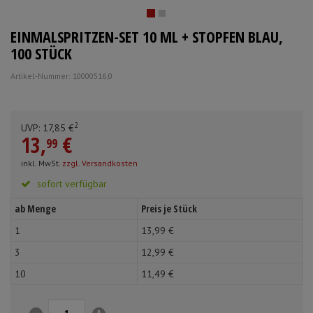
Schürzen
Mundpflege & Mundhy
Anmelden
|
Registrieren
Merkzettel
EINMALSPRITZEN-SET 10 ML + STOPFEN BLAU,
Ärmelschoner
Unterlagen und Abdec
100 STÜCK
Artikel-Nummer: 10000516;0
2
UVP:
17,
85
€
13,
€
99
inkl. MwSt.
zzgl. Versandkosten
sofort verfügbar
ab Menge
Preis je Stück
1
13,
99
€
3
12,
99
€
10
11,
49
€