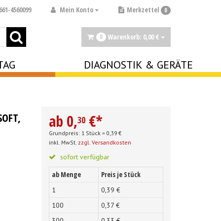
Mein Konto
661-4560099
Merkzettel
0
Warenkorb:
0,
00
€
0
TAG
DIAGNOSTIK & GERÄTE
SOFT,
ab
0,
€
*
30
Grundpreis: 1 Stück =
0,
39
€
inkl. MwSt.
zzgl. Versandkosten
sofort verfügbar
ab Menge
Preis je Stück
1
0,
39
€
100
0,
37
€
300
0,
33
€