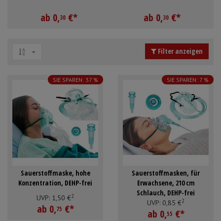
Schürzen
Mundpflege & Mundhy
Anmelden
|
Registrieren
Merkzettel
ab
0,
€
*
ab
0,
€
*
30
30
Ärmelschoner
Unterlagen und Abdec
Filter anzeigen
SIE SPAREN: 37 %
SIE SPAREN: 7 %
Sauerstoffmaske, hohe
Sauerstoffmasken, für
Konzentration, DEHP-frei
Erwachsene, 210 cm
Schlauch, DEHP-frei
2
UVP:
1,
50
€
2
UVP:
0,
85
€
ab
0,
€
*
75
ab
0,
€
*
55