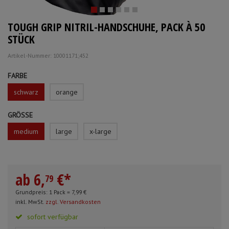
Schürzen
Mundpflege & Mundhy
TOUGH GRIP NITRIL-HANDSCHUHE, PACK À 50
Ärmelschoner
Unterlagen und Abdec
STÜCK
Artikel-Nummer: 10001171;452
Anmelden
|
Registrieren
Merkzettel
FARBE
schwarz
orange
GRÖSSE
medium
large
x-large
ab
6,
€
*
79
Grundpreis: 1 Pack =
7,
99
€
inkl. MwSt.
zzgl. Versandkosten
sofort verfügbar