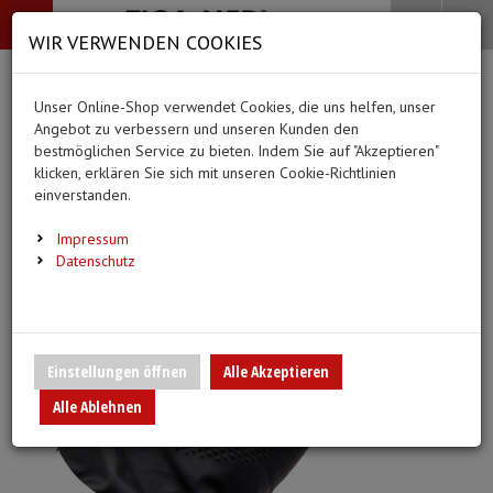
-->
Menü
Search
Waren
Menü schließen
Warenkorb schließen
WIR VERWENDEN COOKIES
Alle Kategorien
Alle Kategorien
Alle Kategorien
Alle Kategorien
Zur Startseite
0 ARTIKEL IM WARENKORB
Unser Online-Shop verwendet Cookies, die uns helfen, unser
BEKLEIDUNG
MEDIZINISCHE HIL
PFLEGE & ALLTAG
DIAGNOSTIK & GE
(20 Ergebnisse)
Ihr Warenkorb ist momentan leer.
Angebot zu verbessern und unseren Kunden den
Bekleidung
Ergebnisse (
)
Ergebnisse)
bestmöglichen Service zu bieten. Indem Sie auf "Akzeptieren"
Fertig
Alle anzeigen
klicken, erklären Sie sich mit unseren Cookie-Richtlinien
Medizinische Hilfsmittel
einverstanden.
Vlieskittel
Alltagshilfen
Blutdruckmessgeräte
Pflege & Alltag
Infusion/Transfusion
Impressum
Handschuhe
Waschhandschuhe
Stethoskope
Datenschutz
Diagnostik & Geräte
Katheterisierung
Mundschutz
Trink- und Einnehmebe
Pulsoximeter
Urinbeutel/Beinbeutel
Überschuhe
Medikation
EKG-Elektroden & Zub
Einstellungen öffnen
Alle Akzeptieren
Sauerstoffartikel
Alle Ablehnen
Esslätzchen
Warm- und Kaltkompre
Schwesternuhren
Spritzen, Kanülen & Z
Hauben
Urinflaschen & Zubeh
Fieberthermometer