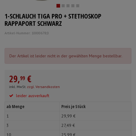
Schürzen
Mundpflege & Mundhy
1-SCHLAUCH TIGA PRO + STETHOSKOP
Ärmelschoner
Unterlagen und Abdec
RAPPAPORT SCHWARZ
Artikel-Nummer: 10000678;0
Der Artikel ist leider nicht in der gewählten Menge bestellbar.
29,
€
99
inkl. MwSt.
zzgl. Versandkosten
leider ausverkauft
ab Menge
Preis je Stück
1
29,
99
€
3
27,
49
€
10
25,
99
€