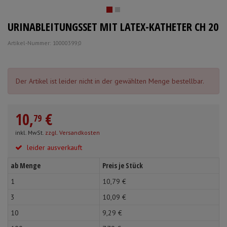
Schürzen
Mundpflege & Mundhy
Anmelden
|
Registrieren
Merkzettel
URINABLEITUNGSSET MIT LATEX-KATHETER CH 20
Ärmelschoner
Unterlagen und Abdec
Artikel-Nummer: 10000399;0
Der Artikel ist leider nicht in der gewählten Menge bestellbar.
10,
€
79
inkl. MwSt.
zzgl. Versandkosten
leider ausverkauft
ab Menge
Preis je Stück
1
10,
79
€
3
10,
09
€
10
9,
29
€