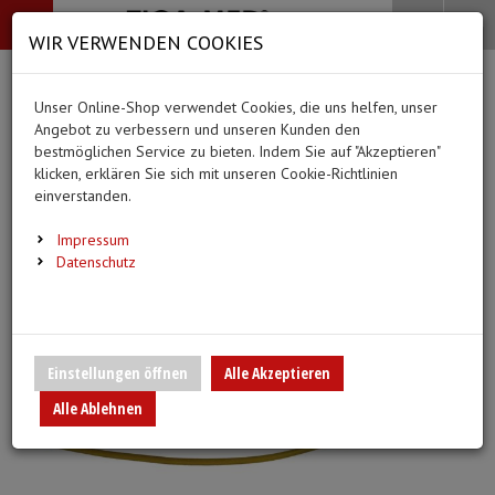
-->
Menü
Search
Waren
Menü schließen
Warenkorb schließen
WIR VERWENDEN COOKIES
Alle Kategorien
Alle Kategorien
Alle Kategorien
Alle Kategorien
Zur Startseite
0 ARTIKEL IM WARENKORB
Unser Online-Shop verwendet Cookies, die uns helfen, unser
MEDIZINISCHE HILFSMITTEL
BEKLEIDUNG
PFLEGE & ALLTAG
DIAGNOSTIK & GE
Ihr Warenkorb ist momentan leer.
(44
(20 Er
Angebot zu verbessern und unseren Kunden den
Bekleidung
Ergebnisse (
)
Ergebnisse)
bestmöglichen Service zu bieten. Indem Sie auf "Akzeptieren"
Fertig
klicken, erklären Sie sich mit unseren Cookie-Richtlinien
Medizinische Hilfsmittel
Alle anzeigen
einverstanden.
Vlieskittel
Alltagshilfen
Blutdruckmessgeräte
Pflege & Alltag
Infusion/Transfusion
Impressum
Handschuhe
Waschhandschuhe
Stethoskope
Datenschutz
Diagnostik & Geräte
Katheterisierung
Mundschutz
Trink- und Einnehmebe
Pulsoximeter
Urinbeutel/Beinbeutel
Überschuhe
Medikation
EKG-Elektroden & Zub
Einstellungen öffnen
Alle Akzeptieren
Sauerstoffartikel
Alle Ablehnen
Esslätzchen
Warm- und Kaltkompre
Schwesternuhren
Spritzen, Kanülen & Zubehör
Hauben
Urinflaschen & Zubeh
Fieberthermometer