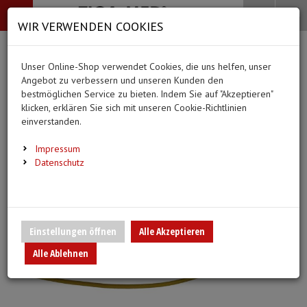
-->
Menü
Search
Waren
Menü schließen
Warenkorb schließen
WIR VERWENDEN COOKIES
Alle Kategorien
Alle Kategorien
Alle Kategorien
Alle Kategorien
Zur Startseite
0 ARTIKEL IM WARENKORB
Unser Online-Shop verwendet Cookies, die uns helfen, unser
MEDIZINISCHE HILFSMITTEL
BEKLEIDUNG
PFLEGE & ALLTAG
DIAGNOSTIK & GE
Ihr Warenkorb ist momentan leer.
(44
(20 Er
Angebot zu verbessern und unseren Kunden den
Bekleidung
Ergebnisse (
)
Ergebnisse)
bestmöglichen Service zu bieten. Indem Sie auf "Akzeptieren"
Fertig
klicken, erklären Sie sich mit unseren Cookie-Richtlinien
Medizinische Hilfsmittel
Alle anzeigen
einverstanden.
Vlieskittel
Alltagshilfen
Blutdruckmessgeräte
Pflege & Alltag
Infusion/Transfusion
Impressum
Handschuhe
Waschhandschuhe
Stethoskope
Datenschutz
Diagnostik & Geräte
Katheterisierung
Mundschutz
Trink- und Einnehmebe
Pulsoximeter
Urinbeutel/Beinbeutel
Überschuhe
Medikation
EKG-Elektroden & Zub
Einstellungen öffnen
Alle Akzeptieren
Sauerstoffartikel
Alle Ablehnen
Esslätzchen
Warm- und Kaltkompre
Schwesternuhren
Spritzen, Kanülen & Zubehör
Hauben
Urinflaschen & Zubeh
Fieberthermometer