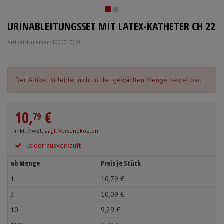
Schürzen
Mundpflege & Mundhy
Anmelden
|
Registrieren
Merkzettel
URINABLEITUNGSSET MIT LATEX-KATHETER CH 22
Ärmelschoner
Unterlagen und Abdec
Artikel-Nummer: 10000400;0
Der Artikel ist leider nicht in der gewählten Menge bestellbar.
10,
€
79
inkl. MwSt.
zzgl. Versandkosten
leider ausverkauft
ab Menge
Preis je Stück
1
10,
79
€
3
10,
09
€
10
9,
29
€