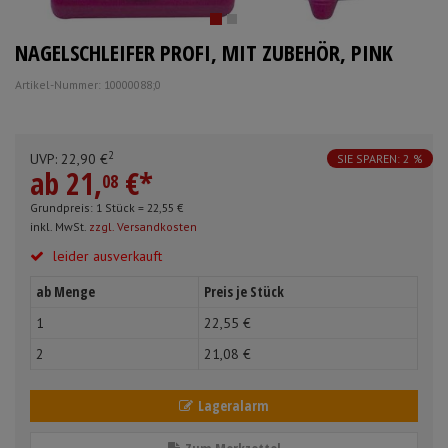
Schürzen
Mundpflege & Mundhy
NAGELSCHLEIFER PROFI, MIT ZUBEHÖR, PINK
Ärmelschoner
Unterlagen und Abdec
Artikel-Nummer: 10000088;0
2
UVP:
22,
90
€
SIE SPAREN: 2 %
ab
21,
€
*
08
Grundpreis: 1 Stück =
22,
55
€
inkl. MwSt.
zzgl. Versandkosten
leider ausverkauft
ab Menge
Preis je Stück
1
22,
55
€
2
21,
08
€
Lageralarm