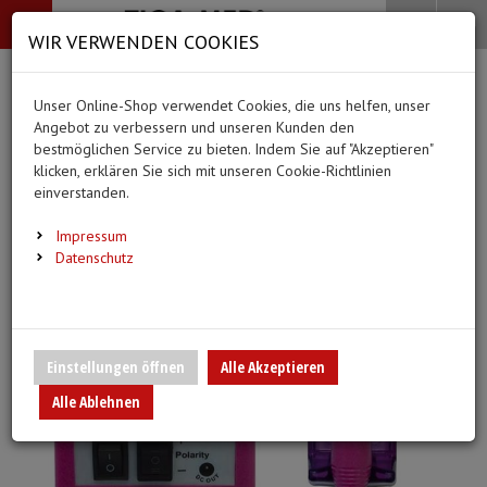
-->
Menü
Search
Waren
Menü schließen
Warenkorb schließen
WIR VERWENDEN COOKIES
Alle Kategorien
Alle Kategorien
Alle Kategorien
Alle Kategorien
Zur Startseite
0 ARTIKEL IM WARENKORB
Unser Online-Shop verwendet Cookies, die uns helfen, unser
BEKLEIDUNG
MEDIZINISCHE HIL
PFLEGE & ALLTAG
DIAGNOSTIK & GE
Ihr Warenkorb ist momentan leer.
(20 Er
Angebot zu verbessern und unseren Kunden den
Bekleidung
Ergebnisse (
)
Ergebnisse)
bestmöglichen Service zu bieten. Indem Sie auf "Akzeptieren"
Fertig
klicken, erklären Sie sich mit unseren Cookie-Richtlinien
Medizinische Hilfsmittel
einverstanden.
Vlieskittel
Alltagshilfen
Blutdruckmessgeräte
Pflege & Alltag
Infusion/Transfusion
Impressum
Handschuhe
Waschhandschuhe
Stethoskope
Datenschutz
Diagnostik & Geräte
Katheterisierung
Mundschutz
Trink- und Einnehmebe
Pulsoximeter
Urinbeutel/Beinbeutel
Anmelden
|
Registrieren
Merkzettel
Überschuhe
Medikation
EKG-Elektroden & Zub
Einstellungen öffnen
Alle Akzeptieren
Sauerstoffartikel
Alle Ablehnen
Esslätzchen
Warm- und Kaltkompre
Schwesternuhren
Spritzen, Kanülen & Z
Hauben
Urinflaschen & Zubeh
Fieberthermometer