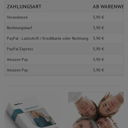
Schürzen
Mundpflege & Mundhy
ZAHLUNGSART
AB WARENWE
Ärmelschoner
Unterlagen und Abdec
Vorauskasse
5,
90
€
Rechnungskauf
5,
90
€
PayPal - Lastschrift / Kreditkarte oder Rechnung
5,
90
€
PayPal Express
5,
90
€
Amazon Pay
5,
90
€
Amazon Pay
5,
90
€