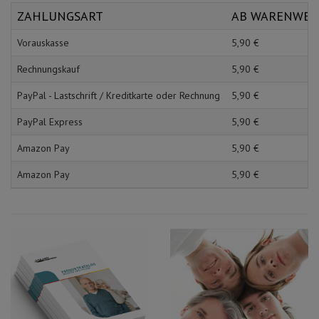
Schürzen
Mundpflege & Mundhy
ZAHLUNGSART
AB WARENWE
Ärmelschoner
Unterlagen und Abdec
Vorauskasse
5,
90
€
Rechnungskauf
5,
90
€
PayPal - Lastschrift / Kreditkarte oder Rechnung
5,
90
€
PayPal Express
5,
90
€
Amazon Pay
5,
90
€
Amazon Pay
5,
90
€