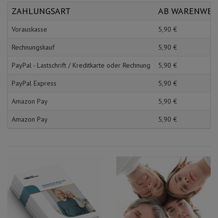
Schürzen
Mundpflege & Mundhy
ZAHLUNGSART
AB WARENWE
Ärmelschoner
Unterlagen und Abdec
Vorauskasse
5,
90
€
Rechnungskauf
5,
90
€
PayPal - Lastschrift / Kreditkarte oder Rechnung
5,
90
€
PayPal Express
5,
90
€
Amazon Pay
5,
90
€
Amazon Pay
5,
90
€