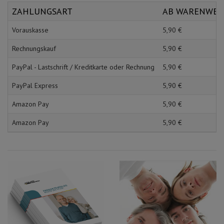
Schürzen
Mundpflege & Mundhy
ZAHLUNGSART
AB WARENWE
Ärmelschoner
Unterlagen und Abdec
Vorauskasse
5,
90
€
Rechnungskauf
5,
90
€
PayPal - Lastschrift / Kreditkarte oder Rechnung
5,
90
€
PayPal Express
5,
90
€
Amazon Pay
5,
90
€
Amazon Pay
5,
90
€