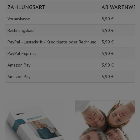
Schürzen
Mundpflege & Mundhy
ZAHLUNGSART
AB WARENWE
Ärmelschoner
Unterlagen und Abdec
Vorauskasse
5,
90
€
Rechnungskauf
5,
90
€
PayPal - Lastschrift / Kreditkarte oder Rechnung
5,
90
€
PayPal Express
5,
90
€
Amazon Pay
5,
90
€
Amazon Pay
5,
90
€