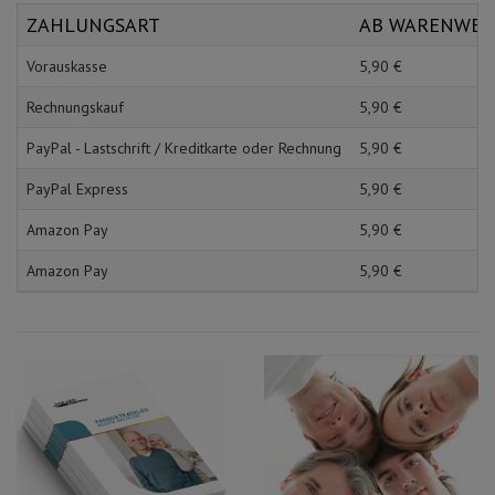
Schürzen
Mundpflege & Mundhy
ZAHLUNGSART
AB WARENWE
Ärmelschoner
Unterlagen und Abdec
Vorauskasse
5,
90
€
Rechnungskauf
5,
90
€
PayPal - Lastschrift / Kreditkarte oder Rechnung
5,
90
€
PayPal Express
5,
90
€
Amazon Pay
5,
90
€
Amazon Pay
5,
90
€