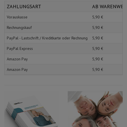
Schürzen
Mundpflege & Mundhy
ZAHLUNGSART
AB WARENWE
Ärmelschoner
Unterlagen und Abdec
Vorauskasse
5,
90
€
Rechnungskauf
5,
90
€
PayPal - Lastschrift / Kreditkarte oder Rechnung
5,
90
€
PayPal Express
5,
90
€
Amazon Pay
5,
90
€
Amazon Pay
5,
90
€