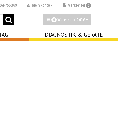
Mein Konto
661-4560099
Merkzettel
0
Warenkorb:
0,
00
€
0
TAG
DIAGNOSTIK & GERÄTE