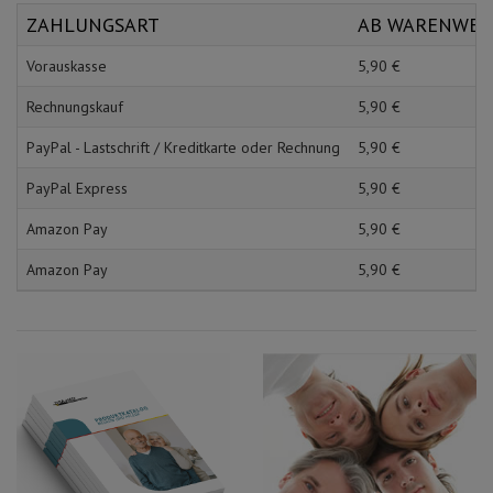
Schürzen
Mundpflege & Mundhy
ZAHLUNGSART
AB WARENWE
Ärmelschoner
Unterlagen und Abdec
Vorauskasse
5,
90
€
Rechnungskauf
5,
90
€
PayPal - Lastschrift / Kreditkarte oder Rechnung
5,
90
€
PayPal Express
5,
90
€
Amazon Pay
5,
90
€
Amazon Pay
5,
90
€