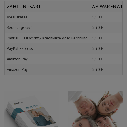
Schürzen
Mundpflege & Mundhy
ZAHLUNGSART
AB WARENWE
Ärmelschoner
Unterlagen und Abdec
Vorauskasse
5,
90
€
Rechnungskauf
5,
90
€
PayPal - Lastschrift / Kreditkarte oder Rechnung
5,
90
€
PayPal Express
5,
90
€
Amazon Pay
5,
90
€
Amazon Pay
5,
90
€