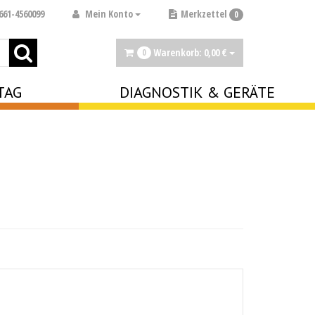
Mein Konto
661-4560099
Merkzettel
0
Warenkorb:
0,
00
€
0
TAG
DIAGNOSTIK & GERÄTE