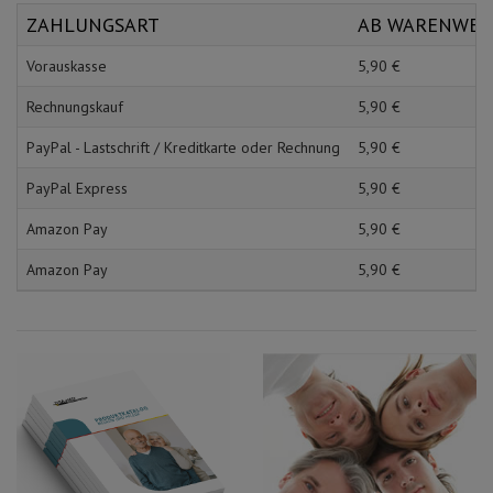
Schürzen
Mundpflege & Mundhy
ZAHLUNGSART
AB WARENWE
Ärmelschoner
Unterlagen und Abdec
Vorauskasse
5,
90
€
Rechnungskauf
5,
90
€
PayPal - Lastschrift / Kreditkarte oder Rechnung
5,
90
€
PayPal Express
5,
90
€
Amazon Pay
5,
90
€
Amazon Pay
5,
90
€