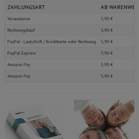
Schürzen
Mundpflege & Mundhy
ZAHLUNGSART
AB WARENWE
Ärmelschoner
Unterlagen und Abdec
Vorauskasse
5,
90
€
Rechnungskauf
5,
90
€
PayPal - Lastschrift / Kreditkarte oder Rechnung
5,
90
€
PayPal Express
5,
90
€
Amazon Pay
5,
90
€
Amazon Pay
5,
90
€