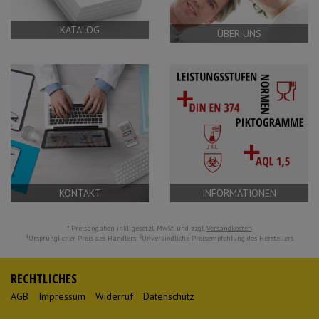
Schürzen
Mundpflege & Mundhy
KATALOG
ÜBER UNS
Ärmelschoner
Unterlagen und Abdec
KONTAKT
INFORMATIONEN
* Preisangaben inkl. gesetzl. MwSt. und zzgl.
Versandkosten
1
2
Ursprünglicher Preis des Händlers,
Unverbindliche Preisempfehlung des Herstellers
RECHTLICHES
AGB
Impressum
Widerruf
Datenschutz