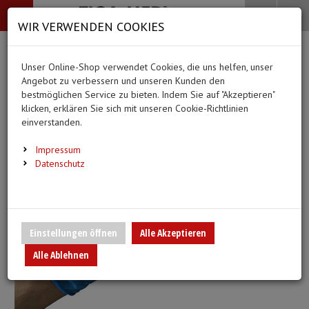
-->
Menü
Search
Waren
Menü schließen
Warenkorb schließen
WIR VERWENDEN COOKIES
Alle Kategorien
Alle Kategorien
Alle Kategorien
Alle Kategorien
Zur Startseite
0 ARTIKEL IM WARENKORB
Unser Online-Shop verwendet Cookies, die uns helfen, unser
BEKLEIDUNG
MEDIZINISCHE HIL
PFLEGE & ALLTAG
DIAGNOSTIK & GE
(20 Ergebnisse)
Ihr Warenkorb ist momentan leer.
Angebot zu verbessern und unseren Kunden den
Bekleidung
Ergebnisse (
)
Ergebnisse)
bestmöglichen Service zu bieten. Indem Sie auf "Akzeptieren"
Fertig
Alle anzeigen
klicken, erklären Sie sich mit unseren Cookie-Richtlinien
Medizinische Hilfsmittel
einverstanden.
Vlieskittel
Alltagshilfen
Blutdruckmessgeräte
Pflege & Alltag
Infusion/Transfusion
Impressum
Handschuhe
Waschhandschuhe
Stethoskope
Datenschutz
Diagnostik & Geräte
Katheterisierung
Mundschutz
Trink- und Einnehmebe
Pulsoximeter
Urinbeutel/Beinbeutel
Überschuhe
Medikation
EKG-Elektroden & Zub
Einstellungen öffnen
Alle Akzeptieren
Sauerstoffartikel
Alle Ablehnen
Esslätzchen
Warm- und Kaltkompre
Schwesternuhren
Spritzen, Kanülen & Z
Hauben
Urinflaschen & Zubeh
Fieberthermometer