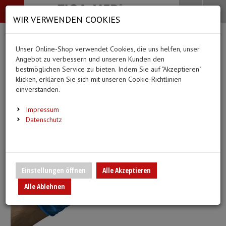
-->
Menü
Search
Waren
Menü schließen
Warenkorb schließen
WIR VERWENDEN COOKIES
Alle Kategorien
Alle Kategorien
Alle Kategorien
Alle Kategorien
Zur Startseite
0 ARTIKEL IM WARENKORB
Unser Online-Shop verwendet Cookies, die uns helfen, unser
BEKLEIDUNG
MEDIZINISCHE HIL
PFLEGE & ALLTAG
DIAGNOSTIK & GE
(20 Ergebnisse)
Ihr Warenkorb ist momentan leer.
Angebot zu verbessern und unseren Kunden den
Bekleidung
Ergebnisse (
)
Ergebnisse)
bestmöglichen Service zu bieten. Indem Sie auf "Akzeptieren"
Fertig
Alle anzeigen
klicken, erklären Sie sich mit unseren Cookie-Richtlinien
Medizinische Hilfsmittel
einverstanden.
Vlieskittel
Alltagshilfen
Blutdruckmessgeräte
Pflege & Alltag
Infusion/Transfusion
Impressum
Handschuhe
Waschhandschuhe
Stethoskope
Datenschutz
Diagnostik & Geräte
Katheterisierung
Mundschutz
Trink- und Einnehmebe
Pulsoximeter
Urinbeutel/Beinbeutel
Überschuhe
Medikation
EKG-Elektroden & Zub
Einstellungen öffnen
Alle Akzeptieren
Sauerstoffartikel
Alle Ablehnen
Esslätzchen
Warm- und Kaltkompre
Schwesternuhren
Spritzen, Kanülen & Z
Hauben
Urinflaschen & Zubeh
Fieberthermometer