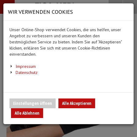
-->
Menü
Search
Waren
Menü schließen
Warenkorb schließen
WIR VERWENDEN COOKIES
Alle Kategorien
Alle Kategorien
Alle Kategorien
Alle Kategorien
Zur Startseite
0 ARTIKEL IM WARENKORB
Unser Online-Shop verwendet Cookies, die uns helfen, unser
BEKLEIDUNG
MEDIZINISCHE HIL
PFLEGE & ALLTAG
DIAGNOSTIK & GE
(20 Ergebnisse)
Ihr Warenkorb ist momentan leer.
Angebot zu verbessern und unseren Kunden den
Bekleidung
Ergebnisse (
)
Ergebnisse)
bestmöglichen Service zu bieten. Indem Sie auf "Akzeptieren"
Fertig
Alle anzeigen
klicken, erklären Sie sich mit unseren Cookie-Richtlinien
Medizinische Hilfsmittel
einverstanden.
Vlieskittel
Alltagshilfen
Blutdruckmessgeräte
Pflege & Alltag
Infusion/Transfusion
Impressum
Handschuhe
Waschhandschuhe
Stethoskope
Datenschutz
Diagnostik & Geräte
Katheterisierung
Mundschutz
Trink- und Einnehmebe
Pulsoximeter
Urinbeutel/Beinbeutel
Überschuhe
Medikation
EKG-Elektroden & Zub
Einstellungen öffnen
Alle Akzeptieren
Sauerstoffartikel
Alle Ablehnen
Esslätzchen
Warm- und Kaltkompre
Schwesternuhren
Spritzen, Kanülen & Z
Hauben
Urinflaschen & Zubeh
Fieberthermometer